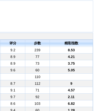
评分
步数
精彩指数
9.2
239
8.53
8.9
77
4.21
8.9
73
3.75
9.6
60
5.05
110
8.7
112
9
9.1
71
4.57
9.7
92
2.11
8.6
103
6.82
9.4
60
1.28