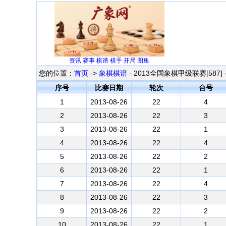
资讯
赛事
棋谱
棋手
开局
图集
您的位置：
首页
->
象棋棋谱
- 2013全国象棋甲级联赛[587
序号
比赛日期
轮次
台号
1
2013-08-26
22
4
2
2013-08-26
22
3
3
2013-08-26
22
1
4
2013-08-26
22
4
5
2013-08-26
22
2
6
2013-08-26
22
1
7
2013-08-26
22
4
8
2013-08-26
22
3
9
2013-08-26
22
2
10
2013-08-26
22
1