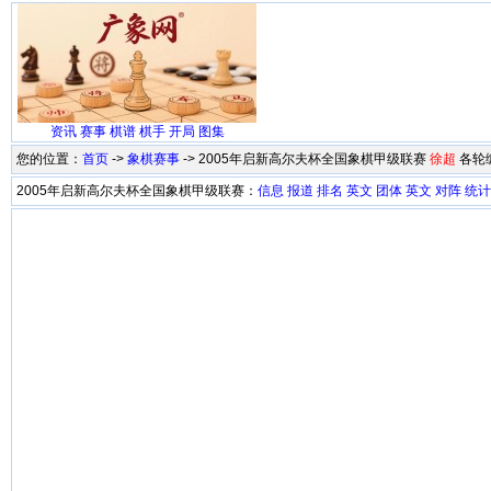
资讯
赛事
棋谱
棋手
开局
图集
您的位置：
首页
->
象棋赛事
-> 2005年启新高尔夫杯全国象棋甲级联赛
徐超
各轮
2005年启新高尔夫杯全国象棋甲级联赛：
信息
报道
排名
英文
团体
英文
对阵
统计