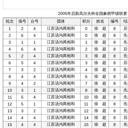
2005年启新高尔夫杯全国象棋甲级联赛 -
轮次
场号
台号
团体
积分
姓名
编号
结
江苏汤沟两相和
徐 超
后
1
2
4
0
8
江苏汤沟两相和
徐 超
先
2
6
4
0
8
江苏汤沟两相和
徐 超
先
3
1
1
1
8
江苏汤沟两相和
徐 超
后
4
6
4
2
8
江苏汤沟两相和
徐 超
先
5
2
4
3
8
江苏汤沟两相和
徐 超
后
6
5
4
3
8
江苏汤沟两相和
徐 超
先
7
3
2
4
8
江苏汤沟两相和
徐 超
后
8
4
4
6
8
江苏汤沟两相和
徐 超
先
9
4
2
7
8
江苏汤沟两相和
徐 超
先
10
3
1
8
8
江苏汤沟两相和
徐 超
先
11
5
4
10
8
江苏汤沟两相和
徐 超
先
12
5
1
11
8
江苏汤沟两相和
徐 超
先
13
3
2
12
8
江苏汤沟两相和
徐 超
后
14
4
4
14
8
江苏汤沟两相和
徐 超
先
15
4
4
15
8