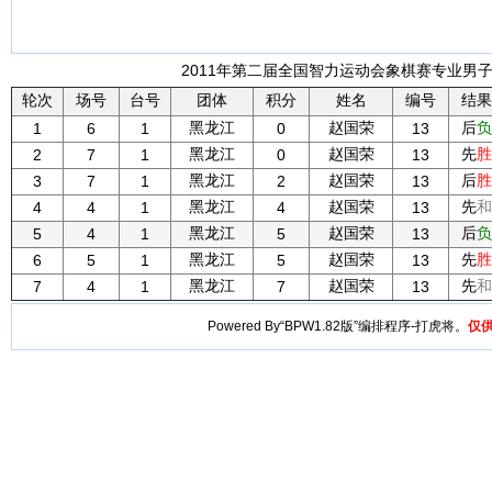
2011年第二届全国智力运动会象棋赛专业男子团
轮次
场号
台号
团体
积分
姓名
编号
结果
黑龙江
赵国荣
后
负
1
6
1
0
13
黑龙江
赵国荣
先
胜
2
7
1
0
13
黑龙江
赵国荣
后
胜
3
7
1
2
13
黑龙江
赵国荣
先
和
4
4
1
4
13
黑龙江
赵国荣
后
负
5
4
1
5
13
黑龙江
赵国荣
先
胜
6
5
1
5
13
黑龙江
赵国荣
先
和
7
4
1
7
13
Powered By“BPW1.82版”编排程序-打虎将。
仅