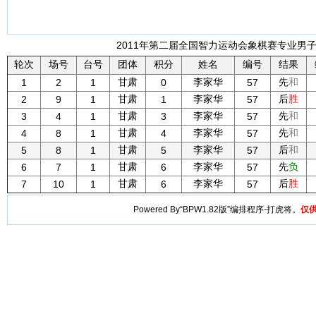
2011年第二届全国智力运动会象棋赛专业男子团
轮次
场号
台号
团体
积分
姓名
编号
结果
甘肃
李家华
先
和
1
2
1
0
57
甘肃
李家华
后
胜
2
9
1
1
57
甘肃
李家华
先
和
3
4
1
3
57
甘肃
李家华
先
和
4
8
1
4
57
甘肃
李家华
后
和
5
8
1
5
57
甘肃
李家华
先
负
6
7
1
6
57
甘肃
李家华
后
胜
7
10
1
6
57
Powered By“BPW1.82版”编排程序-打虎将。
仅