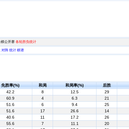
市象棋公开赛
各轮胜负统计
文
对阵
统计
棋谱
先胜率(%)
和局
和局率(%)
后胜
42.2
8
12.5
29
60.9
4
6.3
21
51.6
6
9.4
25
51.6
17
26.6
14
40.6
11
17.2
26
55.6
7
11.1
20