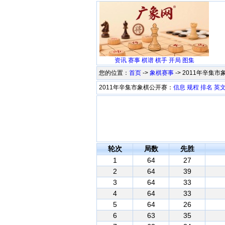
资讯
赛事
棋谱
棋手
开局
图集
您的位置：
首页
->
象棋赛事
-> 2011年辛集
2011年辛集市象棋公开赛：
信息
规程
排名
英
轮次
局数
先胜
1
64
27
2
64
39
3
64
33
4
64
33
5
64
26
6
63
35