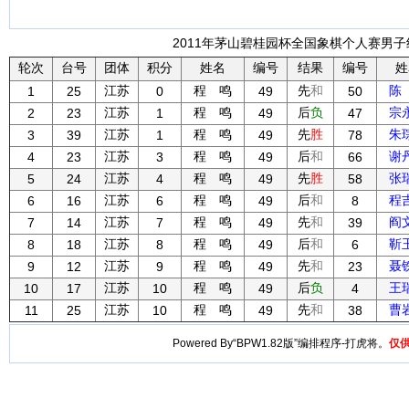
2011年茅山碧桂园杯全国象棋个人赛男子组
轮次
台号
团体
积分
姓名
编号
结果
编号
姓
江苏
程 鸣
先
和
陈
1
25
0
49
50
江苏
程 鸣
后
负
宗
2
23
1
49
47
江苏
程 鸣
先
胜
朱
3
39
1
49
78
江苏
程 鸣
后
和
谢
4
23
3
49
66
江苏
程 鸣
先
胜
张
5
24
4
49
58
江苏
程 鸣
后
和
程
6
16
6
49
8
江苏
程 鸣
先
和
阎
7
14
7
49
39
江苏
程 鸣
后
和
靳
8
18
8
49
6
江苏
程 鸣
先
和
聂
9
12
9
49
23
江苏
程 鸣
后
负
王
10
17
10
49
4
江苏
程 鸣
先
和
曹
11
25
10
49
38
Powered By“BPW1.82版”编排程序-打虎将。
仅