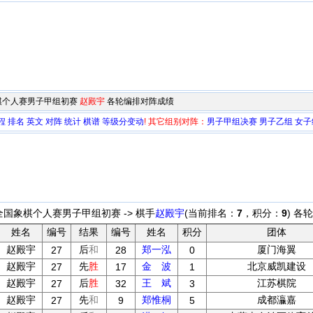
国象棋个人赛男子甲组初赛
赵殿宇
各轮编排对阵成绩
程
排名
英文
对阵
统计
棋谱
等级分变动
!
其它组别对阵：
男子甲组决赛
男子乙组
女子
年全国象棋个人赛男子甲组初赛 -> 棋手
赵殿宇
(当前排名：
7
，积分：
9
) 各
姓名
编号
结果
编号
姓名
积分
团体
赵殿宇
后
和
郑一泓
厦门海翼
27
28
0
赵殿宇
先
胜
金 波
北京威凯建设
27
17
1
赵殿宇
后
胜
王 斌
江苏棋院
27
32
3
赵殿宇
先
和
郑惟桐
成都灜嘉
27
9
5