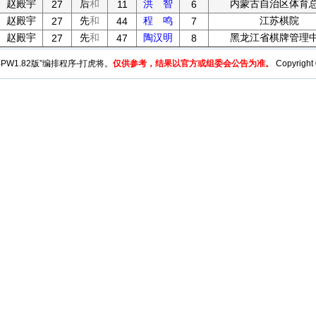
赵殿宇
后
和
洪 智
内蒙古自治区体育
27
11
6
赵殿宇
先
和
程 鸣
江苏棋院
27
44
7
赵殿宇
先
和
陶汉明
黑龙江省棋牌管理
27
47
8
y“BPW1.82版”编排程序-打虎将。
仅供参考，结果以官方或组委会公告为准。
Copyright