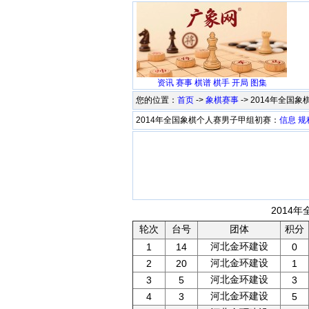
资讯
赛事
棋谱
棋手
开局
图集
您的位置：
首页
->
象棋赛事
-> 2014年全
2014年全国象棋个人赛男子甲组初赛：
信息
规
2014
轮次
台号
团体
积分
河北金环建设
1
14
0
河北金环建设
2
20
1
河北金环建设
3
5
3
河北金环建设
4
3
5