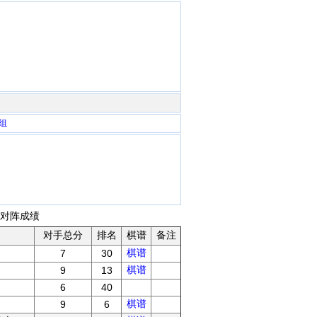
组
轮对阵成绩
对手总分
排名
棋谱
备注
棋谱
7
30
棋谱
9
13
6
40
棋谱
9
6