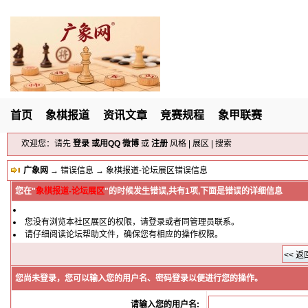
首页
象棋报道
资讯文章
竞赛规程
象甲联赛
欢迎您：请先
登录
或用
QQ
微博
或
注册
风格
|
展区
|
搜索
广象网
→
错误信息
→ 象棋报道-论坛展区错误信息
您在"
象棋报道-论坛展区
"的时候发生错误,共有1项,下面是错误的详细信息
您没有浏览本社区展区的权限，请
登录
或者同管理员联系。
请仔细阅读论坛帮助文件，确保您有相应的操作权限。
您尚未登录，您可以输入您的用户名、密码登录以便进行您的操作。
请输入您的用户名: