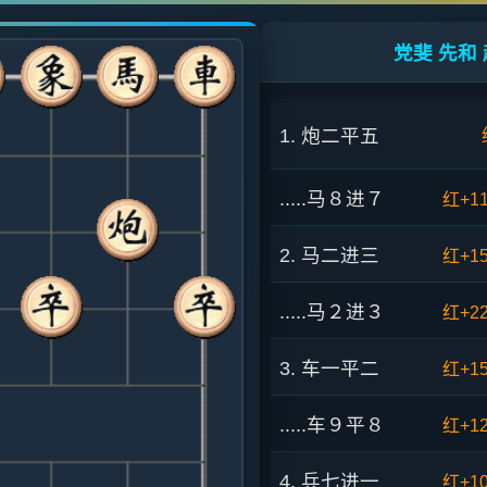
党斐 先和 
1. 炮二平五
.....马８进７
红+1
2. 马二进三
红+1
.....马２进３
红+2
3. 车一平二
红+1
.....车９平８
红+1
4. 兵七进一
红+1