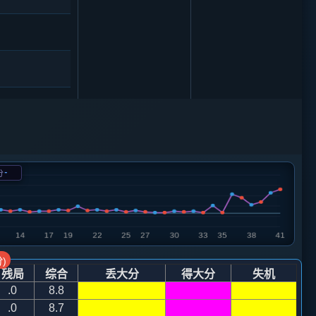
马７进６
-
分
)
残局
综合
丢大分
得大分
失机
炮八平九
.0
8.8
.0
8.7