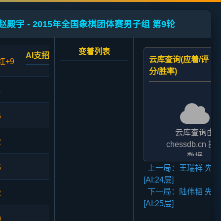
赵殿宇 - 2015年全国象棋团体赛男子组 第9轮
变着列表
AI支招
云库查询(应着/评
红+9
分/胜率)
1
5
云库查询由
2
chessdb.cn 提
数据
5
上一局：王瑞祥 先和
AI支招,云库应对
[AI:24层]
二者的评分表
下一局：陆伟韬 先和
法相差2至3倍,
2
[AI:25层]
无碍大局
0