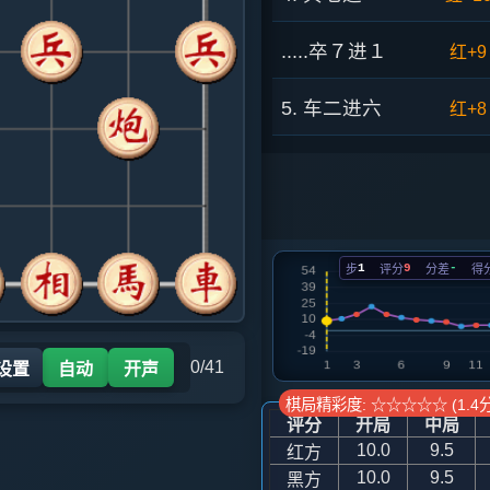
.....卒７进１
红+9
5. 车二进六
红+8
.....砲８平９
红+4
6. 车二平三
红+5
1
9
-
步
评分
分差
得
.....砲９退１
红+5
7. 马八进七
红+3
0/41
 设置
自动
开声
.....士４进５
红+5
棋局精彩度: ☆☆☆☆☆ (1.4分
评分
开局
中局
8. 马七进六
红+2
10.0
9.5
红方
10.0
9.5
黑方