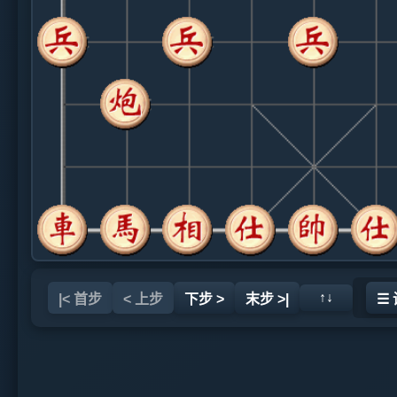
↑↓
|< 首步
< 上步
下步 >
末步 >|
☰