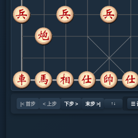
↑↓
|< 首步
< 上步
下步 >
末步 >|
☰