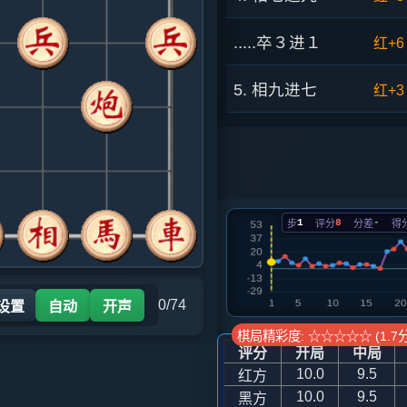
.....卒３进１
红+6
5. 相九进七
红+3
.....车９进１
红+4
6. 炮五进四
红+7
1
8
-
步
评分
分差
得
.....士４进５
红+6
7. 车一平二
红+1
0/74
 设置
自动
开声
.....马２进４
红+5
棋局精彩度: ☆☆☆☆☆ (1.7分
评分
开局
中局
8. 炮五退二
红+5
10.0
9.5
红方
10.0
9.5
黑方