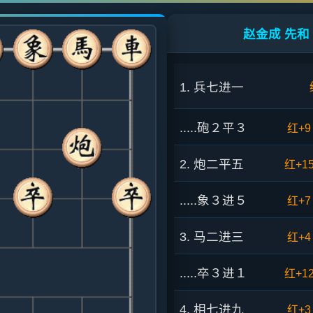
赵金成 先和 
1. 兵七进一
.....砲２平３
红+9
2. 炮二平五
红+1
.....象３进５
红+7
3. 马二进三
红+4
.....卒３进１
红+1
4. 相七进九
红+3