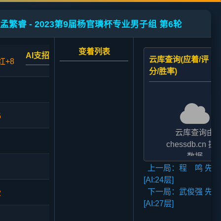
孟繁睿 - 2023第9届杨官璘杯专业男子组 第6轮
变着列表
AI支招
云库查询(应着/评
红+8
分/胜率)
5
云库查询由
chessdb.cn 提
数据
上一局：程 鸣 先和
AI支招,云库应对
[AI:24层]
二者的评分表
下一局：武俊强 先胜
法相差2至3倍,
2
[AI:27层]
无碍大局