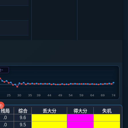
-
分
)
残局
综合
丢大分
得大分
失机
.0
9.6
.0
9.5