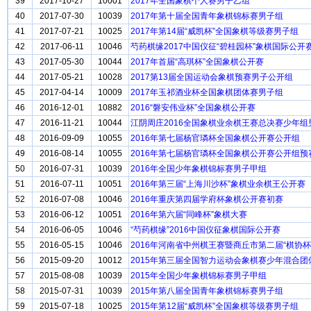
39
2017-10-27
10001
2017年全国象棋个人赛男子乙组
40
2017-07-30
10039
2017年第十届全国青年象棋锦标赛男子组
41
2017-07-21
10025
2017年第14届“威凯杯”全国象棋等级赛男子组
42
2017-06-11
10046
芍药棋缘2017中国仪征“碧桂园杯”象棋国际公开
43
2017-05-30
10044
2017年首届“高琪杯”全国象棋公开赛
44
2017-05-21
10028
2017第13届全国运动会象棋预赛男子公开组
45
2017-04-14
10009
2017年玉祁酒业杯全国象棋团体赛男子组
46
2016-12-01
10882
2016“磐安伟业杯”全国象棋公开赛
47
2016-11-21
10044
江阴周庄2016全国象棋业余棋王赛总决赛少年组
48
2016-09-09
10055
2016年第七届杨官璘杯全国象棋公开赛公开组
49
2016-08-14
10055
2016年第七届杨官璘杯全国象棋公开赛公开组预
50
2016-07-31
10039
2016年全国少年象棋锦标赛男子甲组
51
2016-07-11
10051
2016年第三届“上海川沙杯”象棋业余棋王公开赛
52
2016-07-08
10046
2016年重庆第四届学府杯象棋公开赛初赛
53
2016-06-12
10051
2016年第六届“同峰杯”象棋大赛
54
2016-06-05
10046
“芍药棋缘”2016中国仪征象棋国际公开赛
55
2016-05-15
10046
2016年河南省中州棋王赛暨商丘市第二届“棋协杯
56
2015-09-20
10012
2015年第三届全国智力运动会象棋赛少年混合团
57
2015-08-08
10039
2015年全国少年象棋锦标赛男子甲组
58
2015-07-31
10039
2015年第八届全国青年象棋锦标赛男子组
59
2015-07-18
10025
2015年第12届“威凯杯”全国象棋等级赛男子组