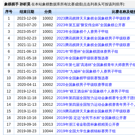
象棋棋手 孙昕昊
在本站象棋数据库所有比赛成绩(点击列表头可按该列排序):
序号
结束日期
分类
比赛名称及链
1
2023-12-09
10002
2023腾讯棋牌天天象棋全国象棋男子甲级联赛
2
2023-07-20
10882
2023年第五届“磐安伟业杯”全国象棋公开赛
3
2023-05-07
10001
2023年全国象棋个人赛男子甲组
4
2023-02-23
10002
2022腾讯棋牌天天象棋全国象棋男子甲级联赛
5
2021-11-12
10002
2021腾讯棋牌天天象棋全国象棋男子甲级联赛
6
2021-06-13
10009
2021年“即墨杯”全国象棋团体赛男子组
7
2021-05-18
10002
2021年全国象棋甲级联赛预选赛
8
2021-04-23
10044
2021年第七届“高港杯”全国象棋青年大师赛男子
9
2021-01-15
10001
2020年“九城杯”全国象棋个人赛男子甲组
10
2020-09-18
10002
2020年全国象棋甲级联赛预选赛
11
2020-04-11
10002
2020全国象棋男子甲级联赛季前赛
12
2019-12-01
10001
2019年“棋王酒业杯”全国象棋个人赛男子甲组
13
2019-11-18
10012
2019年第四届全国智力运动会象棋赛专业男子团
14
2019-11-13
10012
2019年第四届全国智力运动会象棋赛青年男子个
15
2019-11-03
10002
2019腾讯棋牌天天象棋全国象棋男子甲级联赛
16
2019-10-16
10044
2019中国·定边“全民节水杯”全国象棋公开赛
17
2019-09-16
10013
2019年浙江省金勒普杯象棋精英公开赛
18
2019-08-23
10044
2019年全国大学生象棋锦标赛男子组