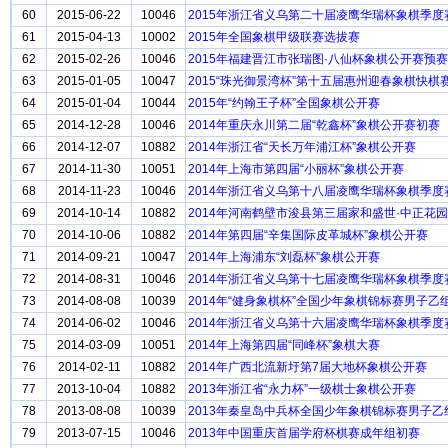
60
2015-06-22
10046
2015年浙江省义乌第二十届凌鹰华瑞杯象棋季度
61
2015-04-13
10002
2015年全国象棋甲级联赛选拔赛
62
2015-02-26
10046
2015年福建晋江市张瑞图·八仙杯象棋公开赛预赛
63
2015-01-05
10047
2015“珠光御景湾杯”第十五届惠州迎春象棋快棋
64
2015-01-04
10044
2015年“约翰王子杯”全国象棋公开赛
65
2014-12-28
10046
2014年重庆永川第二届“乾鑫杯”象棋公开赛初赛
66
2014-12-07
10882
2014年浙江省“天长万年浦江杯”象棋公开赛
67
2014-11-30
10051
2014年上海市第四届“小丽杯”象棋公开赛
68
2014-11-23
10046
2014年浙江省义乌第十八届凌鹰华瑞杯象棋季度
69
2014-10-14
10882
2014年河南鹤壁市浚县第三届家和盛世·中正花
70
2014-10-06
10882
2014年第四届“辛集国际皮革城杯”象棋公开赛
71
2014-09-21
10047
2014年上海浦东“刘磊杯”象棋公开赛
72
2014-08-31
10046
2014年浙江省义乌第十七届凌鹰华瑞杯象棋季度
73
2014-08-08
10039
2014年“健身象棋杯”全国少年象棋锦标赛男子乙
74
2014-06-02
10046
2014年浙江省义乌第十六届凌鹰华瑞杯象棋季度
75
2014-03-09
10051
2014年上海第四届“同峰杯”象棋大赛
76
2014-02-11
10882
2014年广西北流新圩第7届大地杯象棋公开赛
77
2013-10-04
10882
2013年浙江省“永力杯”一级棋士象棋公开赛
78
2013-08-08
10039
2013年秦皇岛中兵杯全国少年象棋锦标赛男子乙
79
2013-07-15
10046
2013年中国重庆首届学府杯棋赛成年组初赛