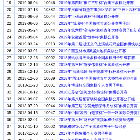
19
2019-08-04
10046
2019年第四届“椒江三甲杯”台州市象棋公开赛
20
2019-07-13
10882
2019年河南省鹤壁市淇滨区第四届“中居上园杯”
21
2019-06-09
10044
2019年“巨基建设杯”全国象棋公开赛
22
2019-06-06
10044
2019年“博瑞杯”全国象棋大师公开赛男子组
23
2019-05-24
10044
2019年第六届“高港杯”象棋青年大师赛男子组初
24
2019-05-04
10046
2019年安徽首届“恒泰杯”象棋公开赛
25
2019-03-24
10013
2019年第二届浙江义乌上溪桃花坞全国象棋快
26
2019-03-01
10882
2019广西玉林市第8届大地杯象棋公开赛
27
2018-12-28
10002
2018腾讯棋牌天天象棋全国象棋男子甲级联赛
28
2018-12-16
10882
2018年第三届“磐安伟业杯”全国象棋公开赛
29
2018-12-10
10882
2018年“清新福建·醉美霞浦”中行杯象棋公开赛
30
2018-12-06
10039
2018年“甬江杯”全国象棋青年大师精英赛混合组
31
2018-11-23
10001
2018年博瑞杯全国象棋个人赛男子甲组
32
2018-10-12
10046
2018江苏省“运河之都·韩信杯”象棋公开赛
33
2018-09-07
10055
2018年第八届杨官璘杯全国象棋公开赛公开组
34
2018-07-29
10044
2018年第三届“东莞元朗荣华月饼杯”象棋公开赛
35
2018-04-15
10047
2018年中国“凌云白毫茶杯”一带一路国际公开赛
36
2018-02-01
10044
2018年第六届“财神杯”视频象棋快棋赛预选赛
37
2017-11-10
10002
“腾讯棋牌”2017年全国象棋男子甲级联赛
38
2017-11-03
10001
2017年全国象棋个人赛男子甲组