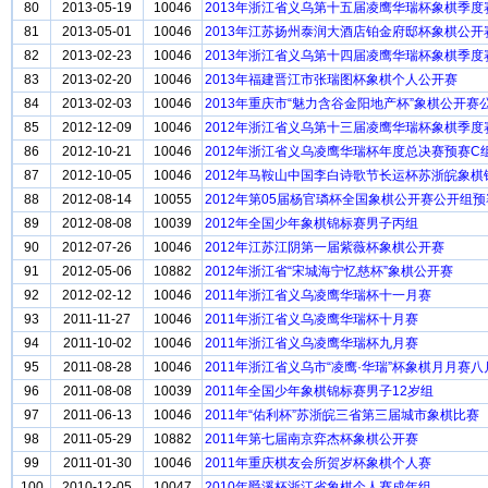
80
2013-05-19
10046
2013年浙江省义乌第十五届凌鹰华瑞杯象棋季度
81
2013-05-01
10046
2013年江苏扬州泰润大酒店铂金府邸杯象棋公开
82
2013-02-23
10046
2013年浙江省义乌第十四届凌鹰华瑞杯象棋季度
83
2013-02-20
10046
2013年福建晋江市张瑞图杯象棋个人公开赛
84
2013-02-03
10046
2013年重庆市“魅力含谷金阳地产杯”象棋公开赛
85
2012-12-09
10046
2012年浙江省义乌第十三届凌鹰华瑞杯象棋季度
86
2012-10-21
10046
2012年浙江省义乌凌鹰华瑞杯年度总决赛预赛C
87
2012-10-05
10046
2012年马鞍山中国李白诗歌节长运杯苏浙皖象
88
2012-08-14
10055
2012年第05届杨官璘杯全国象棋公开赛公开组预
89
2012-08-08
10039
2012年全国少年象棋锦标赛男子丙组
90
2012-07-26
10046
2012年江苏江阴第一届紫薇杯象棋公开赛
91
2012-05-06
10882
2012年浙江省“宋城海宁忆慈杯”象棋公开赛
92
2012-02-12
10046
2011年浙江省义乌凌鹰华瑞杯十一月赛
93
2011-11-27
10046
2011年浙江省义乌凌鹰华瑞杯十月赛
94
2011-10-02
10046
2011年浙江省义乌凌鹰华瑞杯九月赛
95
2011-08-28
10046
2011年浙江省义乌市“凌鹰·华瑞”杯象棋月月赛八
96
2011-08-08
10039
2011年全国少年象棋锦标赛男子12岁组
97
2011-06-13
10046
2011年“佑利杯”苏浙皖三省第三届城市象棋比赛
98
2011-05-29
10882
2011年第七届南京弈杰杯象棋公开赛
99
2011-01-30
10046
2011年重庆棋友会所贺岁杯象棋个人赛
100
2010-12-05
10047
2010年爵溪杯浙江省象棋个人赛成年组