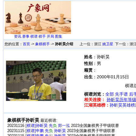
资讯
赛事
棋谱
棋手
开局
图集
您的位置：
首页
->
象棋棋手
->
孙昕昊介绍
上一位：浙江
姚卫星
下一位：浙
姓名
：孙昕昊
性别
：男
籍贯
：
出生
：2000年01月15日
棋谱总
棋谱浏览：
全部
先手谱
后
相关连接：
孙昕昊历年等
江湖英雄榜：
孙昕昊英雄榜
象棋棋手孙昕昊
最近棋谱:
20231116
[棋谱]孙昕昊 先
负
郑一泓
2023全国象棋男子甲级联赛
20231115
[棋谱]申鹏 先
负
孙昕昊
2023全国象棋男子甲级联赛