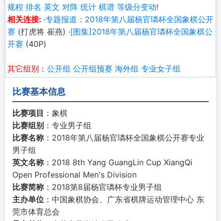
规程
排名
英文
对阵
统计
棋谱
等级分变动
!
相关连接
:
·
专题报道：2018年第八届杨官璘杯全国象棋公开
赛
(打虎将 崔燕) ·
[图集]2018年第八届杨官璘杯全国象棋公
开赛
(40P)
其它组别：
公开组
公开组预赛
海外组
专业女子组
比赛基本信息
比赛项目
：象棋
比赛组别
：专业男子组
比赛名称
：2018年第八届杨官璘杯全国象棋公开赛专业
男子组
英文名称
：2018 8th Yang GuangLin Cup XiangQi
Open Professional Men's Division
比赛简称
：2018第8届杨官璘杯专业男子组
主办单位
：中国象棋协会、广东省棋牌运动管理中心 东
莞市体育总会