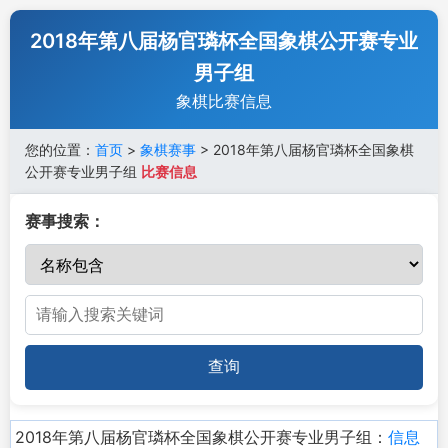
2018年第八届杨官璘杯全国象棋公开赛专业
男子组
象棋比赛信息
您的位置：
首页
>
象棋赛事
> 2018年第八届杨官璘杯全国象棋
公开赛专业男子组
比赛信息
赛事搜索：
查询
2018年第八届杨官璘杯全国象棋公开赛专业男子组：
信息