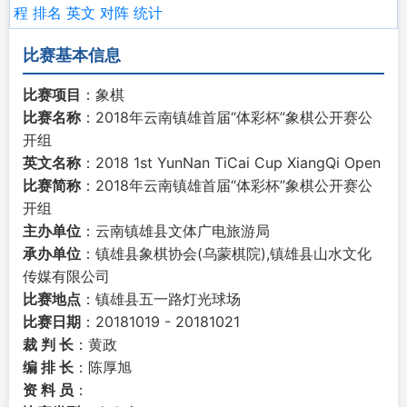
程
排名
英文
对阵
统计
比赛基本信息
比赛项目
：象棋
比赛名称
：2018年云南镇雄首届“体彩杯”象棋公开赛公
开组
英文名称
：2018 1st YunNan TiCai Cup XiangQi Open
比赛简称
：2018年云南镇雄首届“体彩杯”象棋公开赛公
开组
主办单位
：云南镇雄县文体广电旅游局
承办单位
：镇雄县象棋协会(乌蒙棋院),镇雄县山水文化
传媒有限公司
比赛地点
：镇雄县五一路灯光球场
比赛日期
：20181019 - 20181021
裁 判 长
：黄政
编 排 长
：陈厚旭
资 料 员
：