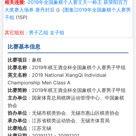
相关连接
:
·
2019年全国象棋个人赛王天一称王 获荥阳百万
大奖赛入场券 唐丹封后
() ·
[图集]2019年全国象棋个人赛男
子组
(15P)
其它组别：
男子乙组
女子组
比赛基本信息
比赛项目
：象棋
比赛名称
：2019年棋王酒业杯全国象棋个人赛男子甲组
英文名称
：2019 National XiangQi Individual
Championship Men Class A
比赛简称
：2019年棋王酒业杯全国象棋个人赛男子甲组
主办单位
：国家体育总局棋牌运动管理中心、中国象棋
协会
协办单位
：无锡市棋类协会、无锡市惠山区棋类协会
承办单位
：江苏省棋类运动协会、无锡市体育局
比赛地点
：江苏无锡
比赛日期
：20191121 - 20191201