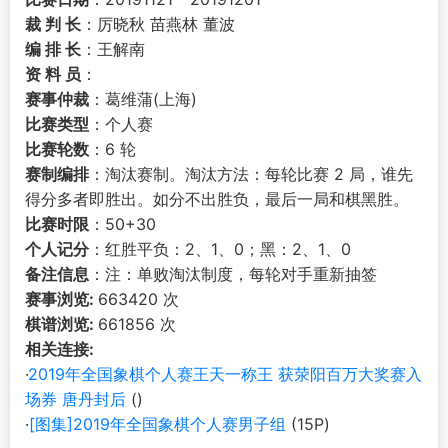
裁 判 长
：厉晓秋 苗燕林 董波
编 排 长
：王解南
资 料 员
：
赛事仲裁
：葛维蒲(上海)
比赛类型
：个人赛
比赛轮数
：6 轮
赛制编排
：淘汰赛制。淘汰方法：每轮比赛 2 局，谁先
得分多者即胜出。如分不出胜负，最后一局和棋黑胜。
比赛时限
：50+30
个人记分
：红胜平负：2、1、0；黑：2、1、0
备注信息
：注：单败淘汰制度，每轮对手重新抽签
赛事浏览:
663420 次
棋谱浏览:
661856 次
相关连接:
·
2019年全国象棋个人赛王天一称王 获荥阳百万大奖赛入
场券 唐丹封后
()
·
[图集]2019年全国象棋个人赛男子组
(15P)