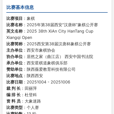
比赛基本信息
比赛项目
：象棋
比赛名称
：2025年第38届西安“汉唐杯”象棋公开赛
英文名称
：2025 38th XiAn City HanTang Cup
Xiangqi Open
比赛简称
：2025西安第38届汉唐杯象棋公开赛
主办单位
：西安市象棋协会
协办单位
：居然之家（曲江店） 西安中国书法院
承办单位
：西安星棋道象棋俱乐部
赞助单位
：陕西薇爱教育科技有限公司
比赛地点
：陕西西安
比赛日期
：20251004 - 20251006
裁 判 长
：田丽萍
编 排 长
：杜登科
资 料 员
：大象迷路
比赛类型
：个人赛
比赛轮数
：13 轮