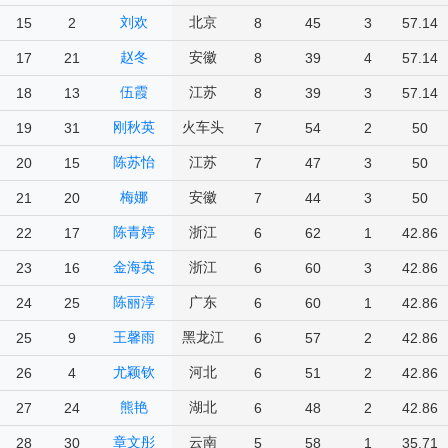
刘欢
北京
15
2
8
45
3
57.14
赵冬
安徽
17
21
8
39
4
57.14
伍霞
江苏
18
13
8
39
3
57.14
刚秋英
火车头
19
31
7
54
2
50
陈苏怡
江苏
20
15
7
47
3
50
梅娜
安徽
21
20
7
44
3
50
陈青婷
浙江
22
17
6
62
1
42.86
金海英
浙江
23
16
6
60
3
42.86
陈丽淳
广东
24
25
6
60
1
42.86
王馨雨
黑龙江
25
9
6
57
2
42.86
尤颖钦
河北
26
4
6
51
2
42.86
熊艳
湖北
27
24
6
48
2
42.86
章文彤
云南
28
30
5
58
1
35.71