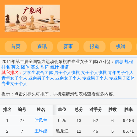
首页
资讯
赛事
报道
棋谱
2011年第二届全国智力运动会象棋赛专业女子团体(7/7轮)：
信息
规程
排名
英文
团体
英文
对阵
统计
棋谱
其它排名：
大学生混合团体
男子个人快棋
女子个人快棋
青年男子个人
青年女子个人
业余男子个人
业余女子个人
专业男子个人
专业男子团体
专业女子个人
提示：点击列标头可排序，手机端请滑动表格查看更多内容。
排名
编号
姓名
单位
总分
对手分
胜数
胜率
时凤兰
广东
1
27
13
52
6
92.86
王琳娜
黑龙江
2
7
12
46
5
85.71