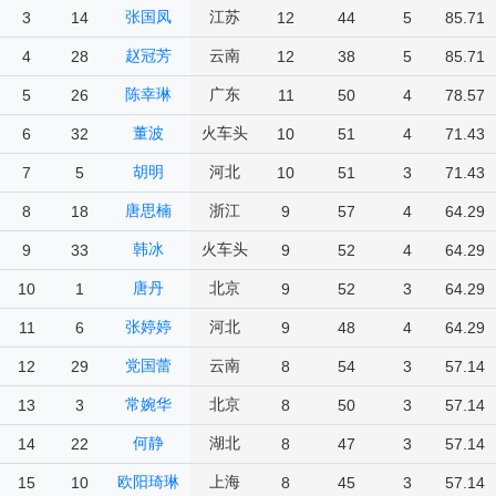
张国凤
江苏
3
14
12
44
5
85.71
赵冠芳
云南
4
28
12
38
5
85.71
陈幸琳
广东
5
26
11
50
4
78.57
董波
火车头
6
32
10
51
4
71.43
胡明
河北
7
5
10
51
3
71.43
唐思楠
浙江
8
18
9
57
4
64.29
韩冰
火车头
9
33
9
52
4
64.29
唐丹
北京
10
1
9
52
3
64.29
张婷婷
河北
11
6
9
48
4
64.29
党国蕾
云南
12
29
8
54
3
57.14
常婉华
北京
13
3
8
50
3
57.14
何静
湖北
14
22
8
47
3
57.14
欧阳琦琳
上海
15
10
8
45
3
57.14