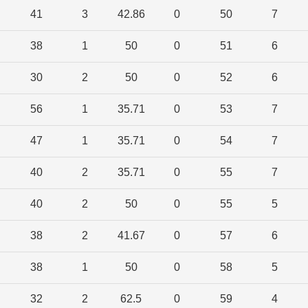
41
3
42.86
0
50
7
38
1
50
0
51
6
30
2
50
0
52
6
56
1
35.71
0
53
7
47
1
35.71
0
54
7
40
2
35.71
0
55
7
40
2
50
0
55
5
38
2
41.67
0
57
6
38
1
50
0
58
5
32
2
62.5
0
59
4