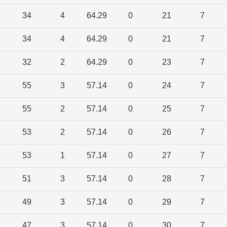
34
4
64.29
0
21
7
34
4
64.29
0
21
7
32
2
64.29
0
23
7
55
3
57.14
0
24
7
55
2
57.14
0
25
7
53
2
57.14
0
26
7
53
1
57.14
0
27
7
51
3
57.14
0
28
7
49
3
57.14
0
29
7
47
3
57.14
0
30
7