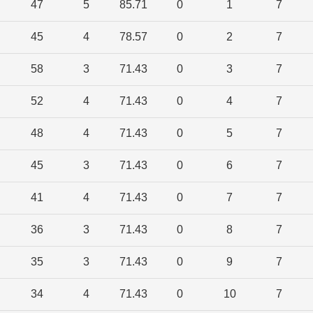
47
5
85.71
0
1
7
45
4
78.57
0
2
7
58
3
71.43
0
3
7
52
4
71.43
0
4
7
48
4
71.43
0
5
7
45
3
71.43
0
6
7
41
4
71.43
0
7
7
36
3
71.43
0
8
7
35
3
71.43
0
9
7
34
4
71.43
0
10
7