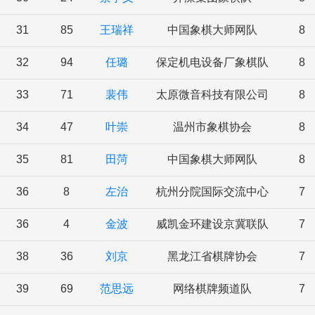
31
85
王瑞祥
中国象棋大师网队
8
32
94
任璐
保定机电设备厂象棋队
8
33
71
裴伟
太原微音科技有限公司
8
34
47
叶崇
温州市象棋协会
8
35
81
田菏
中国象棋大师网队
8
36
8
左治
杭州分院国际交流中心
7
36
4
金波
威凯金环建设京冀联队
7
38
36
刘京
黑龙江省棋牌协会
7
39
69
范思远
网络棋牌频道队
7