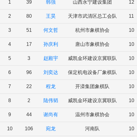
1
39
韩强
山西永宁建设集团
12
2
80
王昊
天津市武清区总工会队
11
3
51
何文哲
杭州市象棋协会
10
4
17
孙庆利
唐山市象棋协会
10
5
3
赵殿宇
威凯金环建设京冀联队
10
6
96
刘奕达
保定机电设备厂象棋队
10
7
22
程龙
开滦集团象棋队
10
8
2
陆伟韬
威凯金环建设京冀联队
10
9
44
谢尚有
温州市象棋协会
10
10
106
宛龙
河南队
10