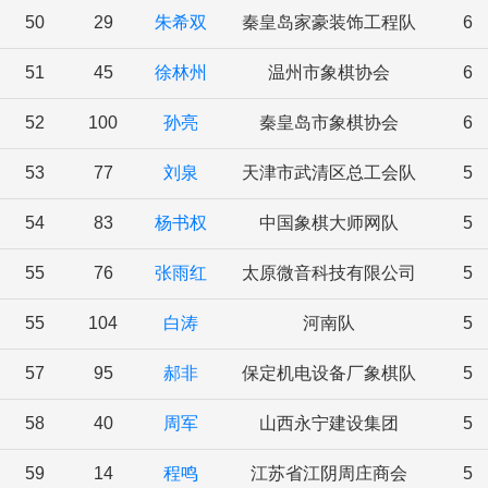
50
29
朱希双
秦皇岛家豪装饰工程队
6
51
45
徐林州
温州市象棋协会
6
52
100
孙亮
秦皇岛市象棋协会
6
53
77
刘泉
天津市武清区总工会队
5
54
83
杨书权
中国象棋大师网队
5
55
76
张雨红
太原微音科技有限公司
5
55
104
白涛
河南队
5
57
95
郝非
保定机电设备厂象棋队
5
58
40
周军
山西永宁建设集团
5
59
14
程鸣
江苏省江阴周庄商会
5