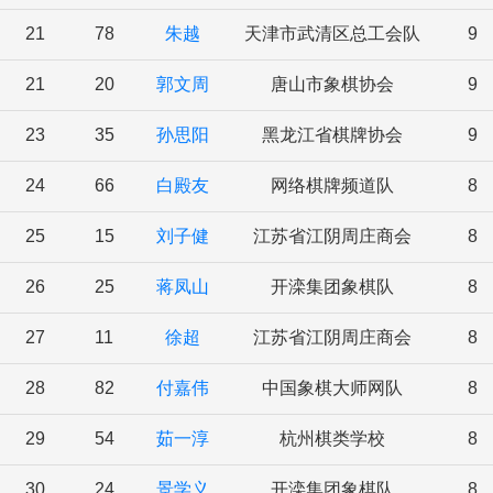
21
78
朱越
天津市武清区总工会队
9
21
20
郭文周
唐山市象棋协会
9
23
35
孙思阳
黑龙江省棋牌协会
9
24
66
白殿友
网络棋牌频道队
8
25
15
刘子健
江苏省江阴周庄商会
8
26
25
蒋凤山
开滦集团象棋队
8
27
11
徐超
江苏省江阴周庄商会
8
28
82
付嘉伟
中国象棋大师网队
8
29
54
茹一淳
杭州棋类学校
8
30
24
景学义
开滦集团象棋队
8