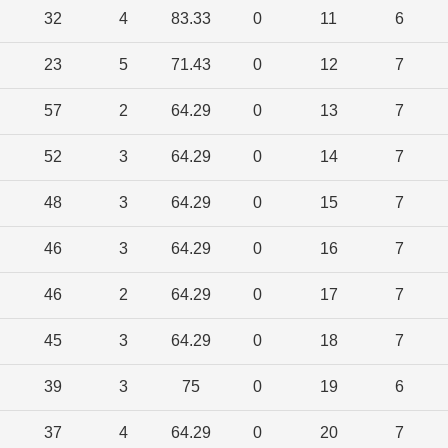
32
4
83.33
0
11
6
23
5
71.43
0
12
7
57
2
64.29
0
13
7
52
3
64.29
0
14
7
48
3
64.29
0
15
7
46
3
64.29
0
16
7
46
2
64.29
0
17
7
45
3
64.29
0
18
7
39
3
75
0
19
6
37
4
64.29
0
20
7