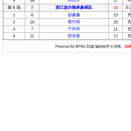
孙浩宇
4
38
17
第 6 场
浙江波尔轴承象棋队
5:
7
18
赵鑫鑫
1
8
23
黄竹风
2
10
25
于幼华
3
7
11
程吉俊
4
11
17
Powered By“BPW1.82版”编排程序-打虎将。
仅