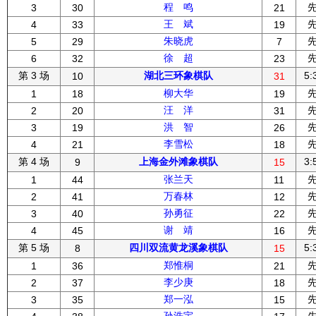
程 鸣
3
30
21
王 斌
4
33
19
朱晓虎
5
29
7
徐 超
6
32
23
第 3 场
湖北三环象棋队
5:
10
31
柳大华
1
18
19
汪 洋
2
20
31
洪 智
3
19
26
李雪松
4
21
18
第 4 场
上海金外滩象棋队
3:
9
15
张兰天
1
44
11
万春林
2
41
12
孙勇征
3
40
22
谢 靖
4
45
16
第 5 场
四川双流黄龙溪象棋队
5:
8
15
郑惟桐
1
36
21
李少庚
2
37
18
郑一泓
3
35
15