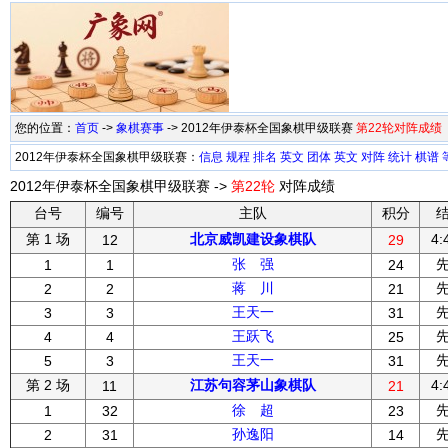
您的位置：
首页
->
象棋赛事
-> 2012年伊泰杯全国象棋甲级联赛
第22轮对阵成绩
2012年伊泰杯全国象棋甲级联赛：
信息
规程
排名
英文
团体
英文
对阵
统计
棋谱
2012年伊泰杯全国象棋甲级联赛 ->
第22轮
对阵成绩
台号
编号
主队
积分
第 1 场
北京威凯建设象棋队
4:
12
29
张 强
1
1
24
蒋 川
2
2
21
王天一
3
3
31
王跃飞
4
4
25
王天一
5
3
31
第 2 场
江苏句容茅山象棋队
4:
11
21
徐 超
1
32
23
孙逸阳
2
31
14