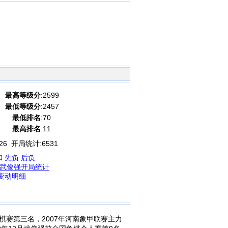
最高等级分
:2599
最低等级分
:2457
最低排名
:70
最高排名
:11
26
开局统计:
6531
和
先负
后负
武俊强开局统计
变动明细
棋赛第三名，2007年河南象甲联赛主力