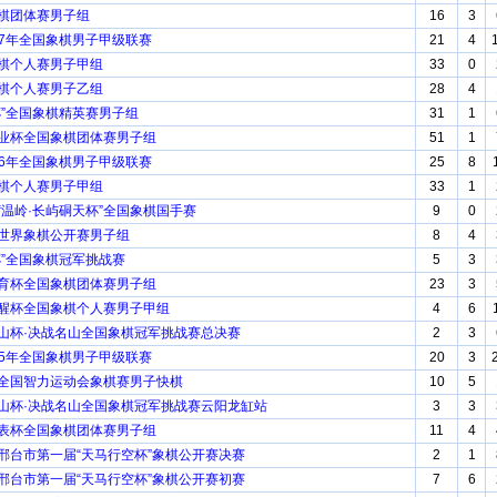
象棋团体赛男子组
16
3
017年全国象棋男子甲级联赛
21
4
象棋个人赛男子甲组
33
0
象棋个人赛男子乙组
28
4
环杯”全国象棋精英赛男子组
31
1
酒业杯全国象棋团体赛男子组
51
1
016年全国象棋男子甲级联赛
25
8
象棋个人赛男子甲组
33
1
届“温岭·长屿硐天杯”全国象棋国手赛
9
0
届世界象棋公开赛男子组
8
4
神杯”全国象棋冠军挑战赛
5
3
体育杯全国象棋团体赛男子组
23
3
立醒杯全国象棋个人赛男子甲组
4
6
荡山杯·决战名山全国象棋冠军挑战赛总决赛
2
3
015年全国象棋男子甲级联赛
20
3
届全国智力运动会象棋赛男子快棋
10
5
荡山杯·决战名山全国象棋冠军挑战赛云阳龙缸站
3
3
老表杯全国象棋团体赛男子组
11
4
省邢台市第一届“天马行空杯”象棋公开赛决赛
2
1
省邢台市第一届“天马行空杯”象棋公开赛初赛
7
6