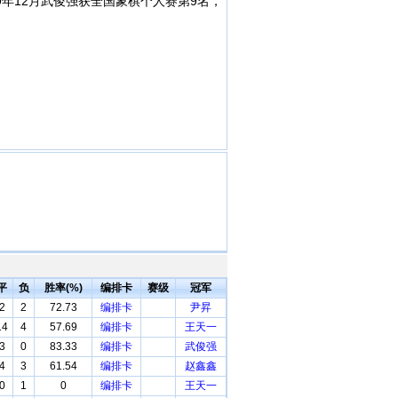
09年12月武俊强获全国象棋个人赛第9名，
平
负
胜率(%)
编排卡
赛级
冠军
2
2
72.73
编排卡
尹昇
14
4
57.69
编排卡
王天一
3
0
83.33
编排卡
武俊强
4
3
61.54
编排卡
赵鑫鑫
0
1
0
编排卡
王天一