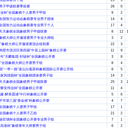
象棋团体赛男子组
23
3
棋男子甲级联赛季前赛
26
0
王酒业杯”全国象棋个人赛男子甲组
9
2
届全国智力运动会象棋赛专业男子团体
14
4
届全国智力运动会象棋赛专业男子个人
17
4
牌天天象棋全国象棋男子甲级联赛
8
12
杯象棋大师公开邀请赛男子专业大师组
3
2
宝杯”象棋大师公开邀请赛混合组初赛
22
3
省鹤壁市淇滨区第四届“中居上园杯”象棋公开赛
11
9
19年“天麟集团·轩辕杯”全国象棋公开赛
3
8
瑞杯”全国象棋大师公开赛男子组
8
4
中国“一带一路”凌云白毫茶杯象棋国际公开赛公开组
8
5
龙客家风情园杯”全国象棋团体赛男子组
14
3
牌天天象棋全国象棋男子甲级联赛
25
3
届“磐安伟业杯”全国象棋公开赛
11
4
新福建·醉美霞浦”中行杯象棋公开赛
5
6
南平市第三届“唐金俤”杯象棋公开赛
4
7
杯全国象棋个人赛男子甲组
17
1
杯全国象棋个人赛男子乙组
21
2
届杨官璘杯全国象棋公开赛专业男子组
7
1
届“高港杯”象棋青年大师赛男子组
6
2