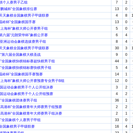
象棋个人赛男子乙组
7
2
届“鹏城杯”全国象棋排位赛
13
0
牌天天象棋全国象棋男子甲级联赛
4
8
届“温岭杯”全国象棋国手赛
13
0
届“上海杯”象棋大师公开赛男子组
5
0
市第六届“元朗荣华杯”象棋公开赛
6
4
9届亚洲运动会象棋选拔赛男子组
8
4
牌天天象棋全国象棋男子甲级联赛
30
3
木杯”第六届全国象棋大棋圣战
9
0
州杯”全国象棋快棋锦标赛超快棋男子组
44
3
州杯”全国象棋快棋锦标赛快棋男子组
5
4
届“温岭杯”全国象棋国手赛预赛
14
1
届“上海杯”象棋大师公开赛预赛专业男子B组
12
0
届全国运动会象棋男子个人公开组决赛
3
2
届全国运动会象棋男子个人公开组预赛
4
2
墨杯”全国象棋团体赛男子组
36
1
届“高港杯”全国象棋青年大师赛男子组预赛
2
2
届“高港杯”全国象棋青年大师赛男子组决赛
2
1
城杯”全国象棋个人赛男子甲组
33
0
0全国象棋男子甲级联赛
16
4