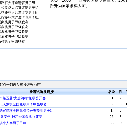
队员，2008年全国等级象棋赛第三名。20
人指路杯大师邀请赛男子组
晋升为国家象棋大师。
仙人指路杯大师邀请赛男子组
仙人指路杯大师邀请赛男子组
仙人指路杯大师邀请赛男子组
全国象棋男子甲级联赛
全国象棋男子甲级联赛
全国象棋男子甲级联赛
全国象棋男子甲级联赛
国象棋男子甲级联赛
(点击列表头可按该列排序):
比赛名称及链接
名次
胜
扬州第五届“大运河杯”象棋公开赛
11
7
牌天天象棋全国象棋男子甲级联赛
5
8
届杨官璘杯全国象棋公开赛专业男子组
1
6
届“磐安伟业杯”全国象棋公开赛
38
6
象棋个人赛男子甲组
33
0