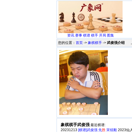
资讯
赛事
棋谱
棋手
开局
图集
您的位置：
首页
->
象棋棋手
->
武俊强介绍
上
象棋棋手武俊强
最近棋谱:
20231213
[棋谱]武俊强 先
胜
宋炫毅
2023