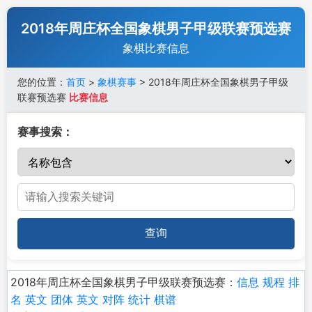
2018年周庄杯全国象棋男子甲级联赛预选赛
象棋比赛信息
您的位置：
首页
>
象棋赛事
> 2018年周庄杯全国象棋男子甲级
联赛预选赛
比赛信息
赛事搜索：
查询
2018年周庄杯全国象棋男子甲级联赛预选赛：
信息
规程
排
名
英文
团体
英文
对阵
统计
棋谱