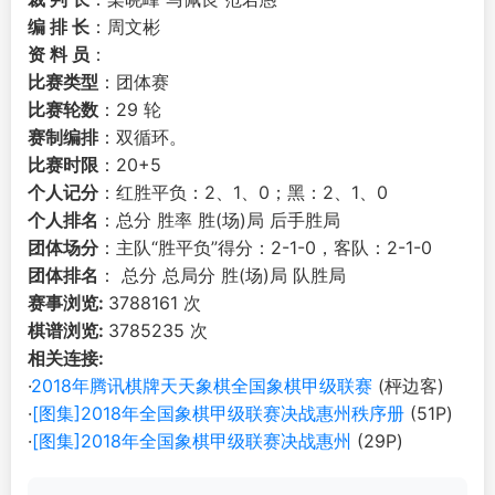
编 排 长
：周文彬
资 料 员
：
比赛类型
：团体赛
比赛轮数
：29 轮
赛制编排
：双循环。
比赛时限
：20+5
个人记分
：红胜平负：2、1、0；黑：2、1、0
个人排名
：总分 胜率 胜(场)局 后手胜局
团体场分
：主队“胜平负”得分：2-1-0，客队：2-1-0
团体排名
： 总分 总局分 胜(场)局 队胜局
赛事浏览:
3788161 次
棋谱浏览:
3785235 次
相关连接:
·
2018年腾讯棋牌天天象棋全国象棋甲级联赛
(枰边客)
·
[图集]2018年全国象棋甲级联赛决战惠州秩序册
(51P)
·
[图集]2018年全国象棋甲级联赛决战惠州
(29P)