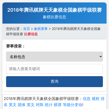
2018年腾讯棋牌天天象棋全国象棋甲级联赛
象棋比赛信息
您的位置：
首页
>
象棋赛事
> 2018年腾讯棋牌天天象棋全国象
棋甲级联赛
比赛信息
赛事搜索：
查询
2018年腾讯棋牌天天象棋全国象棋甲级联赛：
信息
规程
排
名
英文
团体
英文
对阵
统计
棋谱
等级分变动
!