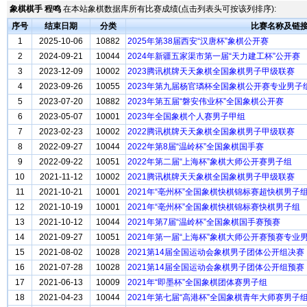
象棋棋手 程鸣
在本站象棋数据库所有比赛成绩(点击列表头可按该列排序):
序号
结束日期
分类
比赛名称及链
1
2025-10-06
10882
2025年第38届西安“汉唐杯”象棋公开赛
2
2024-09-21
10044
2024年新疆五家渠市第一届“天力建工杯”公开赛
3
2023-12-09
10002
2023腾讯棋牌天天象棋全国象棋男子甲级联赛
4
2023-09-26
10055
2023年第九届杨官璘杯全国象棋公开赛专业男子
5
2023-07-20
10882
2023年第五届“磐安伟业杯”全国象棋公开赛
6
2023-05-07
10001
2023年全国象棋个人赛男子甲组
7
2023-02-23
10002
2022腾讯棋牌天天象棋全国象棋男子甲级联赛
8
2022-09-27
10044
2022年第8届“温岭杯”全国象棋国手赛
9
2022-09-22
10051
2022年第二届“上海杯”象棋大师公开赛男子组
10
2021-11-12
10002
2021腾讯棋牌天天象棋全国象棋男子甲级联赛
11
2021-10-21
10001
2021年“亳州杯”全国象棋快棋锦标赛超快棋男子
12
2021-10-19
10001
2021年“亳州杯”全国象棋快棋锦标赛快棋男子组
13
2021-10-12
10044
2021年第7届“温岭杯”全国象棋国手赛预赛
14
2021-09-27
10051
2021年第一届“上海杯”象棋大师公开赛预赛专业
15
2021-08-02
10028
2021第14届全国运动会象棋男子团体公开组决赛
16
2021-07-28
10028
2021第14届全国运动会象棋男子团体公开组预赛
17
2021-06-13
10009
2021年“即墨杯”全国象棋团体赛男子组
18
2021-04-23
10044
2021年第七届“高港杯”全国象棋青年大师赛男子