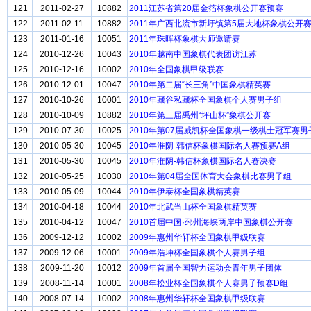
121
2011-02-27
10882
2011江苏省第20届金箔杯象棋公开赛预赛
122
2011-02-11
10882
2011年广西北流市新圩镇第5届大地杯象棋公开
123
2011-01-16
10051
2011年珠晖杯象棋大师邀请赛
124
2010-12-26
10043
2010年越南中国象棋代表团访江苏
125
2010-12-16
10002
2010年全国象棋甲级联赛
126
2010-12-01
10047
2010年第二届“长三角”中国象棋精英赛
127
2010-10-26
10001
2010年藏谷私藏杯全国象棋个人赛男子组
128
2010-10-09
10882
2010年第三届禹州“坪山杯”象棋公开赛
129
2010-07-30
10025
2010年第07届威凯杯全国象棋一级棋士冠军赛男
130
2010-05-30
10045
2010年淮阴-韩信杯象棋国际名人赛预赛A组
131
2010-05-30
10045
2010年淮阴-韩信杯象棋国际名人赛决赛
132
2010-05-25
10030
2010年第04届全国体育大会象棋比赛男子组
133
2010-05-09
10044
2010年伊泰杯全国象棋精英赛
134
2010-04-18
10044
2010年北武当山杯全国象棋精英赛
135
2010-04-12
10047
2010首届中国·邳州海峡两岸中国象棋公开赛
136
2009-12-12
10002
2009年惠州华轩杯全国象棋甲级联赛
137
2009-12-06
10001
2009年浩坤杯全国象棋个人赛男子组
138
2009-11-20
10012
2009年首届全国智力运动会青年男子团体
139
2008-11-14
10001
2008年松业杯全国象棋个人赛男子预赛D组
140
2008-07-14
10002
2008年惠州华轩杯全国象棋甲级联赛