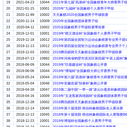
19
2021-04-23
10044
2021年第七届“高港杯”全国象棋青年大师赛男子
20
2021-01-15
10001
2020年“九城杯”全国象棋个人赛男子甲组
21
2020-11-99
10002
天天象棋2020全国象棋男子甲级联赛
22
2020-11-14
10009
2020年全国象棋团体赛男子组
23
2020-04-11
10002
2020全国象棋男子甲级联赛季前赛
24
2019-12-01
10001
2019年“棋王酒业杯”全国象棋个人赛男子甲组
25
2019-11-18
10012
2019年第四届全国智力运动会象棋赛专业男子团
26
2019-11-13
10012
2019年第四届全国智力运动会象棋赛专业男子个
27
2019-11-03
10002
2019腾讯棋牌天天象棋全国象棋男子甲级联赛
28
2019-07-13
10882
2019年河南省鹤壁市淇滨区第四届“中居上园杯”
29
2019-06-09
10044
2019年“巨基建设杯”全国象棋公开赛
30
2019-06-06
10044
2019年“博瑞杯”全国象棋大师公开赛男子组
31
2019-05-24
10044
2019年第六届“高港杯”象棋青年大师赛男子组初
32
2019-05-04
10046
2019年安徽首届“恒泰杯”象棋公开赛
33
2019-04-28
10047
2019第二届中国“一带一路”凌云白毫茶杯象棋国
34
2019-04-16
10009
2019年“五龙客家风情园杯”全国象棋团体赛男子
35
2018-12-28
10002
2018腾讯棋牌天天象棋全国象棋男子甲级联赛
36
2018-12-14
10045
2018年第十届淮阴·韩信杯象棋国际名人赛决赛
37
2018-12-13
10045
2018年第十届淮阴·韩信杯象棋国际名人赛预赛B
38
2018-11-23
10001
2018年博瑞杯全国象棋个人赛男子甲组