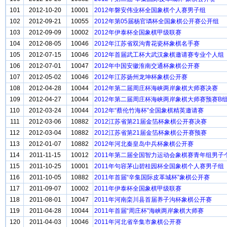
101
2012-10-20
10001
2012年磐安伟业杯全国象棋个人赛男子组
102
2012-09-21
10055
2012年第05届杨官璘杯全国象棋公开赛公开组
103
2012-09-09
10002
2012年伊泰杯全国象棋甲级联赛
104
2012-08-05
10046
2012年江苏省双沟青花瓷杯象棋名手赛
105
2012-07-15
10046
2012年首届武工杯大武汉象棋邀请赛专业个人组
106
2012-07-01
10047
2012年中国安徽淮南交通杯象棋公开赛
107
2012-05-02
10046
2012年江苏扬州龙坤杯象棋公开赛
108
2012-04-28
10044
2012年第二届周庄杯海峡两岸象棋大师赛决赛
109
2012-04-27
10044
2012年第二届周庄杯海峡两岸象棋大师赛预赛B
110
2012-03-24
10044
2012年“蔡伦竹海杯”全国象棋精英邀请赛
111
2012-03-06
10882
2012江苏省第21届金箔杯象棋公开赛决赛
112
2012-03-04
10882
2012江苏省第21届金箔杯象棋公开赛预赛
113
2012-01-07
10882
2012年河北秦皇岛中兵杯象棋公开赛
114
2011-11-15
10012
2011年第二届全国智力运动会象棋赛青年组男子
115
2011-10-25
10001
2011年句容茅山碧桂园杯全国象棋个人赛男子组
116
2011-10-05
10882
2011年首届“辛集国际皮革城杯”象棋公开赛
117
2011-09-07
10002
2011年伊泰杯全国象棋甲级联赛
118
2011-08-01
10047
2011年河南栾川县首届养子沟杯象棋公开赛
119
2011-04-28
10044
2011年首届“周庄杯”海峡两岸象棋大师赛
120
2011-04-03
10046
2011年河北省辛集市象棋公开赛