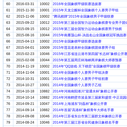
60
2016-03-31
10002
2016年全国象棋甲级联赛选拔赛
61
2015-11-30
10001
2015年天龙立醒杯全国象棋个人赛男子甲组
62
2015-11-06
10002
“腾讯棋牌”2015年全国象棋男子甲级联赛
63
2015-09-22
10012
2015年第三届全国智力运动会象棋赛专业男子团
64
2015-09-15
10012
2015年第三届全国智力运动会象棋赛男子快棋
65
2015-08-16
10044
2015年南雁荡山杯·决战名山全国象棋冠军挑战
66
2015-04-13
10002
2015年全国象棋甲级联赛选拔赛
67
2015-04-01
10009
2015年莲花老表杯全国象棋团体赛男子组
68
2015-02-23
10046
2015年江苏省连云港市第四届“长志杯”象棋公开
69
2015-02-08
10044
2015年第五届周庄杯海峡两岸象棋大师赛预赛
70
2014-11-19
10002
2014年“QQ游戏·天下棋弈”全国象棋甲级联赛
71
2014-11-04
10001
2014年全国象棋个人赛男子甲组决赛
72
2014-10-31
10001
2014年全国象棋个人赛男子甲组初赛
73
2014-10-27
10001
2014年全国象棋个人赛男子乙组
74
2014-10-18
10882
2014年河南南阳淅川“迎通水杯”象棋公开赛
75
2014-10-14
10882
2014年河南鹤壁市浚县第三届家和盛世·中正花
76
2014-09-21
10047
2014年上海浦东“刘磊杯”象棋公开赛
77
2014-09-14
10882
2014年首届“高港杯”象棋青年大师名手赛
78
2014-09-08
10046
2014年江苏省东台市第三届群文杯象棋公开赛
79
2014-08-24
10046
2014年第三届江苏省全民健身日象棋名手赛