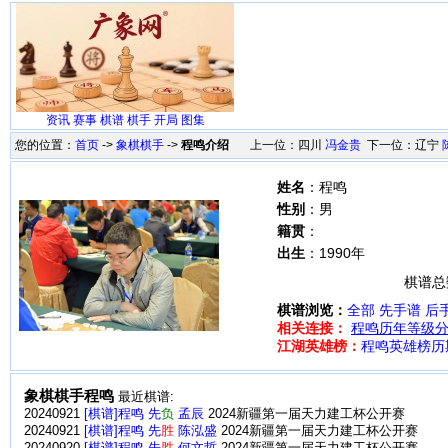
资讯
赛事
棋谱
棋手
开局
图集
您的位置：
首页
->
象棋棋手
->
程鸣介绍
上一位：四川
冯金贵
下一位：辽宁
姓名
：程鸣
性别
：男
籍贯
：
出生
：1990年
棋谱总
棋谱浏览：
全部
先手谱
后
相关连接：
程鸣历年等级
江湖英雄榜：
程鸣英雄榜历
象棋棋手程鸣
最近棋谱:
20240921
[棋谱]程鸣 先
负
孟辰
2024新疆第一届天力建工杯公开赛
20240921
[棋谱]程鸣 先
胜
陈泓盛
2024新疆第一届天力建工杯公开赛