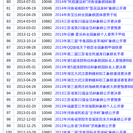
80
2014-07-01
10046
2014年“民权建设杯”河南省象棋锦标赛
81
2014-06-19
10046
2014年河南省南阳市“莲花温泉杯”象棋公开赛
82
2014-04-26
10009
2014年朱宝位杯全国象棋团体赛男子组
83
2014-03-03
10882
2014江苏省第23届金箔杯象棋公开赛决赛
84
2014-03-02
10882
2014江苏省第23届金箔杯象棋公开赛预赛
85
2013-11-15
10001
2013年石狮·爱乐杯全国象棋个人赛男子甲组
86
2013-10-14
10882
2013年第三届“辛集国际皮革城杯”象棋公开赛
87
2013-08-26
10002
2013年QQ游戏天下棋弈全国象棋甲级联赛
88
2013-08-18
10046
2013年第二届江苏省全民健身日象棋名手赛
89
2013-05-31
10045
2013年第5届淮阴韩信杯象棋国际名人赛预赛B组
90
2013-05-31
10045
2013年第5届淮阴韩信杯象棋国际名人赛决赛
91
2013-04-30
10046
2013年湖北大武汉黄鹤楼杯职工象棋邀请赛决赛
92
2013-04-29
10046
2013年湖北大武汉黄鹤楼杯职工象棋邀请赛复赛
93
2013-04-26
10044
2013年第三届周庄杯海峡两岸象棋大师赛预赛B
94
2013-03-18
10882
2013江苏省第22届金箔杯象棋公开赛决赛
95
2013-03-17
10882
2013江苏省第22届金箔杯象棋公开赛预赛
96
2013-02-20
10046
2013年福建晋江市张瑞图杯象棋个人公开赛
97
2013-01-03
10046
2013年河南省民权县“文华杯”象棋公开赛
98
2012-12-02
10046
2012年河南省荥阳市首届富田东方杯象棋公开赛
99
2012-11-25
10046
2012年山东省“兴和杯”济南象棋公开赛
100
2012-10-28
10882
2012年第二届“辛集国际皮革城杯”象棋公开赛